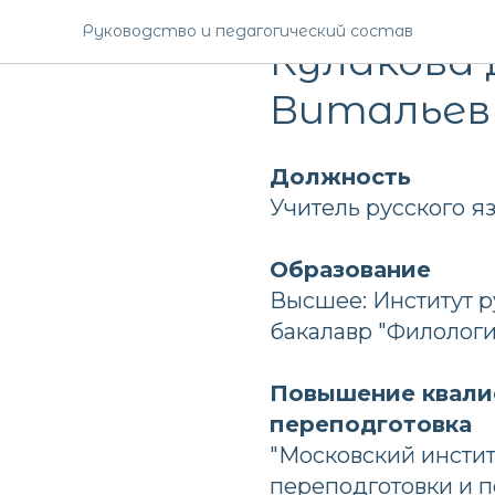
СРЕДНЯЯ ШКОЛА
Руководство и педагогический состав
Кулакова 
Витальев
Должность
Учитель русского я
Образование
Высшее: Институт ру
бакалавр "Филологи
Повышение квали
переподготовка
"Московский инсти
переподготовки и 