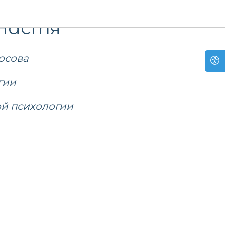
Настя
осова
гии
ой психологии