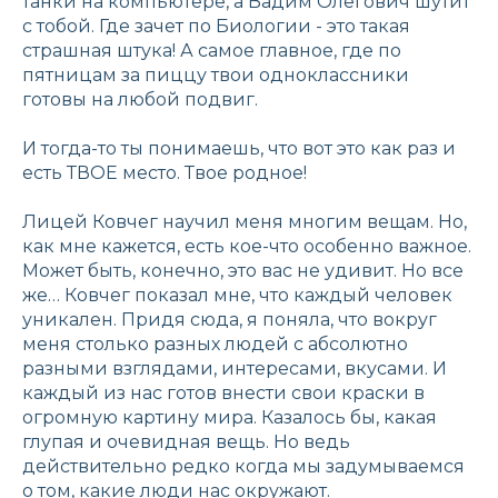
танки на компьютере, а Вадим Олегович шутит
с тобой. Где зачет по Биологии - это такая
страшная штука! А самое главное, где по
пятницам за пиццу твои одноклассники
готовы на любой подвиг.
И тогда-то ты понимаешь, что вот это как раз и
есть ТВОЕ место. Твое родное!
Лицей Ковчег научил меня многим вещам. Но,
как мне кажется, есть кое-что особенно важное.
Может быть, конечно, это вас не удивит. Но все
же… Ковчег показал мне, что каждый человек
уникален. Придя сюда, я поняла, что вокруг
меня столько разных людей с абсолютно
разными взглядами, интересами, вкусами. И
каждый из нас готов внести свои краски в
огромную картину мира. Казалось бы, какая
глупая и очевидная вещь. Но ведь
действительно редко когда мы задумываемся
о том, какие люди нас окружают.