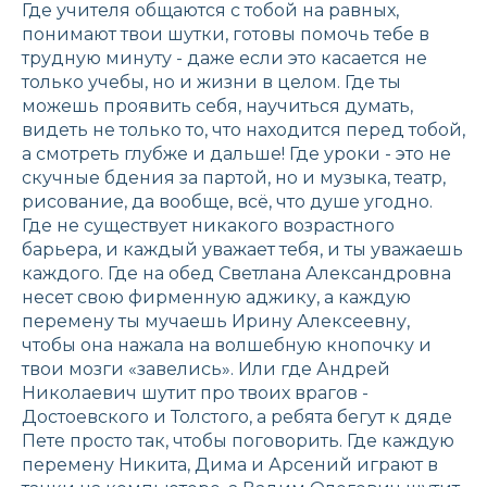
Где учителя общаются с тобой на равных,
понимают твои шутки, готовы помочь тебе в
трудную минуту - даже если это касается не
только учебы, но и жизни в целом. Где ты
можешь проявить себя, научиться думать,
видеть не только то, что находится перед тобой,
а смотреть глубже и дальше! Где уроки - это не
скучные бдения за партой, но и музыка, театр,
рисование, да вообще, всё, что душе угодно.
Где не существует никакого возрастного
барьера, и каждый уважает тебя, и ты уважаешь
каждого. Где на обед Светлана Александровна
несет свою фирменную аджику, а каждую
перемену ты мучаешь Ирину Алексеевну,
чтобы она нажала на волшебную кнопочку и
твои мозги «завелись». Или где Андрей
Николаевич шутит про твоих врагов -
Достоевского и Толстого, а ребята бегут к дяде
Пете просто так, чтобы поговорить. Где каждую
перемену Никита, Дима и Арсений играют в