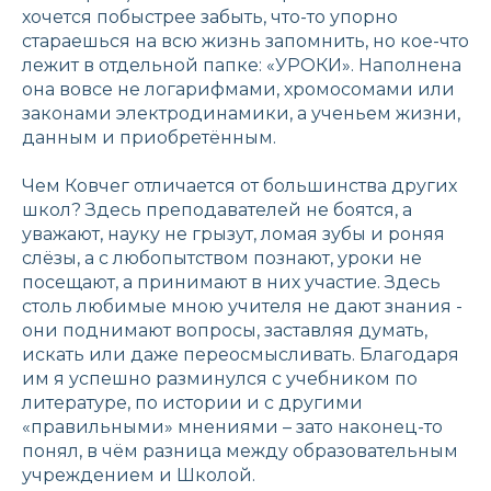
хочется побыстрее забыть, что-то упорно
стараешься на всю жизнь запомнить, но кое-что
лежит в отдельной папке: «УРОКИ». Наполнена
она вовсе не логарифмами, хромосомами или
законами электродинамики, а ученьем жизни,
данным и приобретённым.
Чем Ковчег отличается от большинства других
школ? Здесь преподавателей не боятся, а
уважают, науку не грызут, ломая зубы и роняя
слёзы, а с любопытством познают, уроки не
посещают, а принимают в них участие. Здесь
столь любимые мною учителя не дают знания -
они поднимают вопросы, заставляя думать,
искать или даже переосмысливать. Благодаря
им я успешно разминулся с учебником по
литературе, по истории и с другими
«правильными» мнениями – зато наконец-то
понял, в чём разница между образовательным
учреждением и Школой.