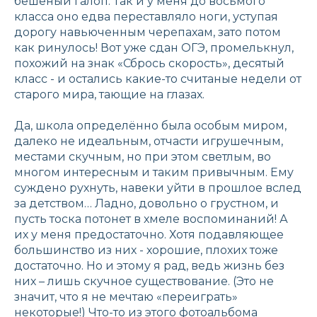
бешеный галоп. Так и у меня до восьмого
класса оно едва переставляло ноги, уступая
дорогу навьюченным черепахам, зато потом
как ринулось! Вот уже сдан ОГЭ, промелькнул,
похожий на знак «Сбрось скорость», десятый
класс - и остались какие-то считаные недели от
старого мира, тающие на глазах.
Да, школа определённо была особым миром,
далеко не идеальным, отчасти игрушечным,
местами скучным, но при этом светлым, во
многом интересным и таким привычным. Ему
суждено рухнуть, навеки уйти в прошлое вслед
за детством… Ладно, довольно о грустном, и
пусть тоска потонет в хмеле воспоминаний! А
их у меня предостаточно. Хотя подавляющее
большинство из них - хорошие, плохих тоже
достаточно. Но и этому я рад, ведь жизнь без
них – лишь скучное существование. (Это не
значит, что я не мечтаю «переиграть»
некоторые!) Что-то из этого фотоальбома