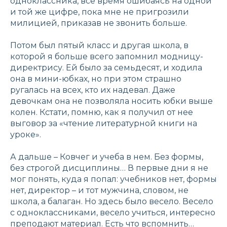
одноклассника, все время ошибаясь на одной
и той же цифре, пока мне не пригрозили
милицией, приказав не звонить больше.
Потом был пятый класс и другая школа, в
которой я больше всего запомнил модницу-
директрису. Ей было за семьдесят, и ходила
она в мини-юбках, но при этом страшно
ругалась на всех, кто их надевал. Даже
девочкам она не позволяла носить юбки выше
колен. Кстати, помню, как я получил от нее
выговор за «чтение литературной книги на
уроке».
А дальше – Ковчег и учеба в нем. Без формы,
без строгой дисциплины… В первые дни я не
мог понять, куда я попал: учебников нет, формы
нет, директор – и тот мужчина, словом, не
школа, а балаган. Но здесь было весело. Весело
с одноклассниками, весело учиться, интересно
преподают материал. Есть что вспомнить…