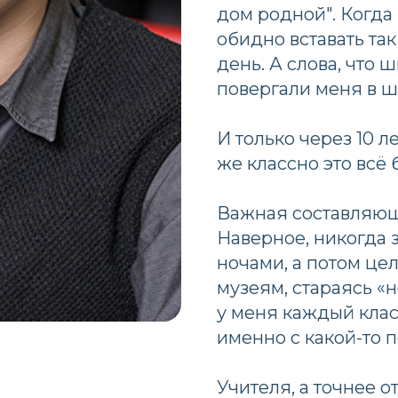
дом родной". Когда
обидно вставать так
день. А слова, что
повергали меня в ш
И только через 10 л
же классно это всё 
Важная составляющ
Наверное, никогда з
ночами, а потом це
музеям, стараясь «н
у меня каждый клас
именно с какой-то 
Учителя, а точнее о