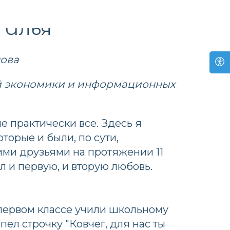
 Илья
нова
й экономики и информационных
е практически все. Здесь я
торые и были, по сути,
ми друзьями на протяжении 11
ил и первую, и вторую любовь.
в первом классе учили школьному
 пел строчку "Ковчег, для нас ты