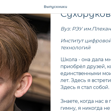
2019
Выпускники
Сухоруков
Вуз: РЭУ им.Плеха
Институт цифрово
технологий
Школа - она дала мн
приобрёл друзей, ко
единственными мои
лет. Здесь я встрет
Здесь я стал собой.
Знаете, когда нас 
гимну, я никогда не