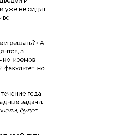
едведей и
ни уже не сидят
сиво
дем решать?» А
ентов, а
ечно, кремов
й факультет, но
течение года,
иадные задачи.
мали, будет