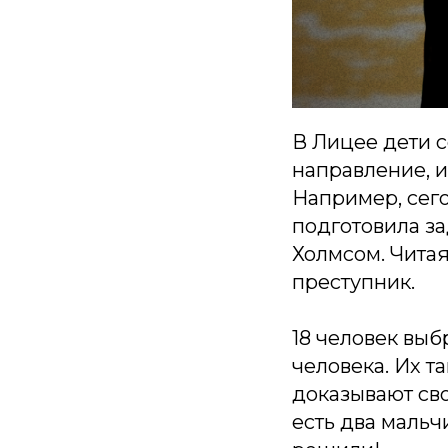
В Лицее дети с
направление, и
Например, сег
подготовила за
Холмсом. Читая
преступник.
18 человек выб
человека. Их т
доказывают сво
есть два мальч