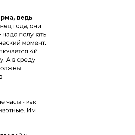
рма, ведь
онец года, они
е надо получать
рческий момент.
ключается 4й.
у. А в среду
 должны
в
 часы - как
ивотные. Им