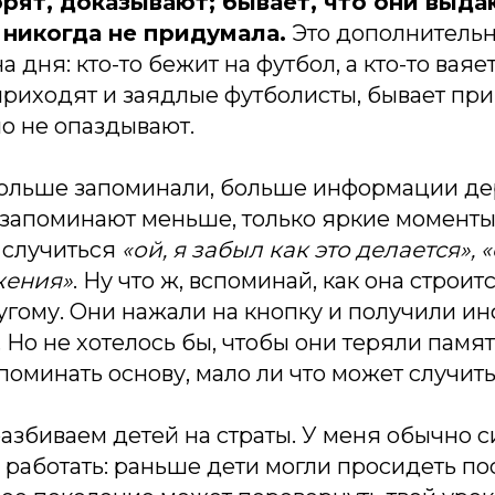
рят, доказывают; бывает, что они выда
 никогда не придумала.
Это дополнительн
 дня: кто-то бежит на футбол, а кто-то ваяет
 приходят и заядлые футболисты, бывает пр
но не опаздывают.
ольше запоминали, больше информации де
 запоминают меньше, только яркие моменты
 случиться
«ой, я забыл как это делается», 
жения»
. Ну что ж, вспоминай, как она строит
ругому. Они нажали на кнопку и получили и
Но не хотелось бы, чтобы они теряли памят
оминать основу, мало ли что может случить
разбиваем детей на страты. У меня обычно 
 работать: раньше дети могли просидеть п