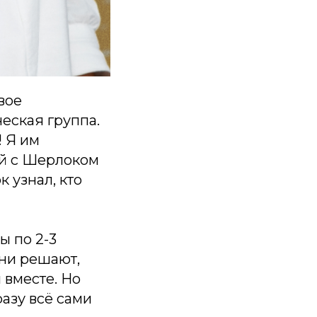
вое
еская группа.
! Я им
ой с Шерлоком
 узнал, кто
ы по 2-3
они решают,
 вместе. Но
разу всё сами