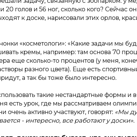
ешали задачу, связанную с зоопарком: у м
и 20 голов и 56 ног, сколько кого? Сейчас о
выходят к доске, нарисовали этих орлов, кра
чонки «косметологи»: «Какие задачи мы бу
вать кремы, например: там основа 70 проц
вера еще сколько-то процентов (у меня, кон
растворы разного цвета). Еще есть спортивны
придут, а так бы тоже было интересно.
пользовать такие нестандартные формы и в 
ня есть урок, где мы рассматриваем олимп
ни очень активно участвуют, говорят:
«Мы ду
вается - интересно, все работают у доски»
.