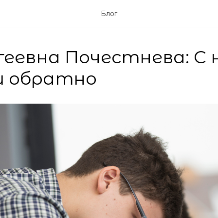
Блог
геевна Почестнева: С 
и обратно