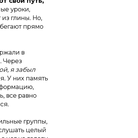
ют свой путь,
ые уроки,
 из глины. Но,
ибегают прямо
ржали в
. Через
«ой, я забыл
ся. У них память
нформацию,
ь, все равно
ся.
сильные группы,
ослушать целый