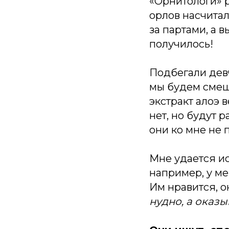
«Орнитологи» р
орлов насчитал
за партами, а 
получилось!
Подбегали дев
мы будем смеши
экстракт алоэ 
нет, но будут 
они ко мне не 
Мне удается ис
например, у ме
Им нравится, о
нудно, а оказы