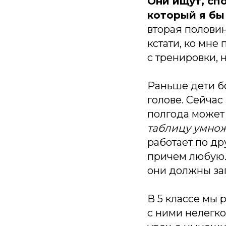
Они ищут, спо
который я бы
вторая половина
кстати, ко мне
с тренировки, 
Раньше дети б
голове. Сейчас
полгода может
таблицу умно
работает по д
причем любую. 
они должны зап
В 5 классе мы 
с ними нелегко