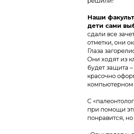
решили!
Наши факульт
дети сами вы
сдали все заче
отметки, они о
Глаза загорелис
Они ходят из кл
будет защита –
красочно оформ
компьютерном 
С «палеонтолог
при помощи эт
понравится, но