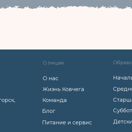
Образо
О лицее
Начал
О нас
Средн
Жизнь Ковчега
Старш
горск,
Команда
Суббо
Блог
Детск
Питание и сервис