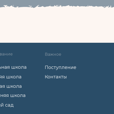
вание
Важное
ьная школа
Поступление
яя школа
Контакты
ая школа
тняя школа
ий сад