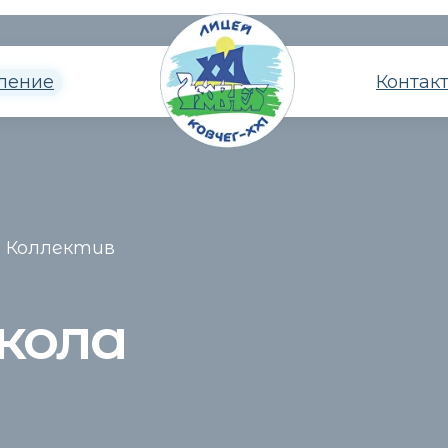
ление
Контак
Коллектив
кола