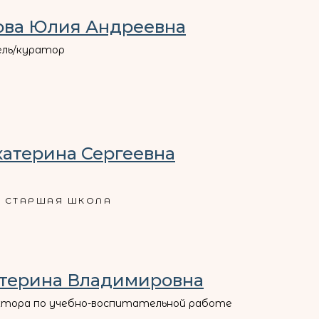
ова Юлия Андреевна
ель/куратор
катерина Сергеевна
СТАРШАЯ ШКОЛА
атерина Владимировна
тора по учебно-воспитательной работе