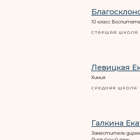
Благосклон
10 класс Воспитат
СТАРШАЯ ШКОЛА
Левицкая Е
Химия
СРЕДНЯЯ ШКОЛА
Галкина Ек
Заместитель дирек
Английский язык