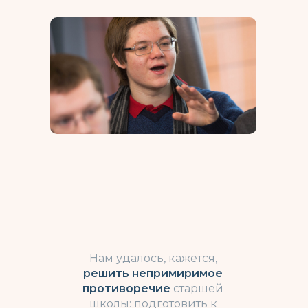
Хотите учиться
в старшей школе
Ковчега?
Заполните форму или позвоните по
телефону +7 (495) 995–41–54
Нам удалось, кажется,
Имя*
решить непримиримое
противоречие
старшей
школы: подготовить к