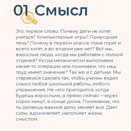
Сотрудничество
02
Второе слово. Сидеть неподвижно сорок минут,
смотреть на доску и делать вид, что слушаешь –
школа невыносимая для ребенка. И бесполезная.
Потому что так нельзя ничему научиться.
Представьте, что вас учат кататься на велосипеде,
не давая покрутить педали. У нас ученики на
уроке работают. Две трети урока –
самостоятельно или в командах: решаем сложные
задачки, рассказываем о прочитанном, задаем
вопросы друг другу, готовимся к защите проекта.
Это не просто «труд» - труд вместе, труд с
товарищем – сотрудничество. Активно и
креативно.