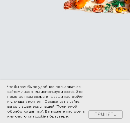
Иммануила Канта. Редко даем
готовые ответы и решения – чаще
ставим вопросы, предлагаем
нестандартные задачи, учим видеть
проблему. Творчество – не только на
рисовании и на музыке, но и на
уроках математики, языка, истории,
физики. Мышление – это творчество.
Чтобы вам было удобнее пользоваться
сайтом лицея, мы используем cookie. Это
помогает нам сохранять ваши настройки
и улучшать контент. Оставаясь на сайте,
вы соглашаетесь с нашей [Политикой
обработки данных]. Вы можете настроить
Хочу к вам в школу!
ПРИНЯТЬ
или отключить cookie в браузере.