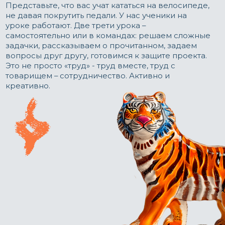
03
Творчество
Третье. Мы знаем, что школа должна
давать «знания», хорошо бы –
«прочные». Голова, наполненная
знаниями, – вот для многих идеал
выпускника школы. Но можем ли мы
это считать современным
образованием? Многознание и Ум –
разные вещи. «Учить думать, а не
повторять чужие мысли» – стараемся
выполнить эту программу