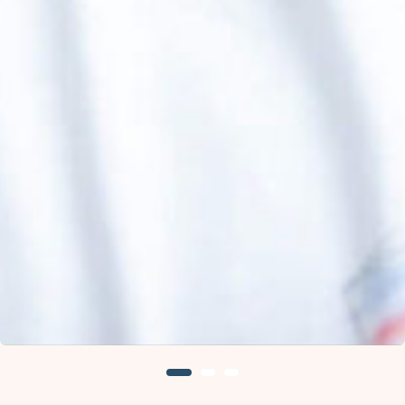
Это первое слово. Почему дети не хотят
учиться? Компьютерные игры? Природная
лень? Почему в первом классе глаза горят и
всего хотят, а во втором уже нет? Вот мы,
взрослые люди, когда мы работаем с полной
отдачей? Когда механически выполняем
какие-то операции или понимаем, что наш
труд имеет значение? Так же и с детьми. Мы
стараемся сделать так, чтобы ученик видел
смысл любой школьной работы, любого
упражнения. Не «это пригодится, когда
будешь взрослым», а прямо сейчас – через
сорок минут, в конце урока. Понимание, что
ты делаешь важное дело, меняет всё. Дает
силы, вдохновляет, наполняет жизнь
смыслом.