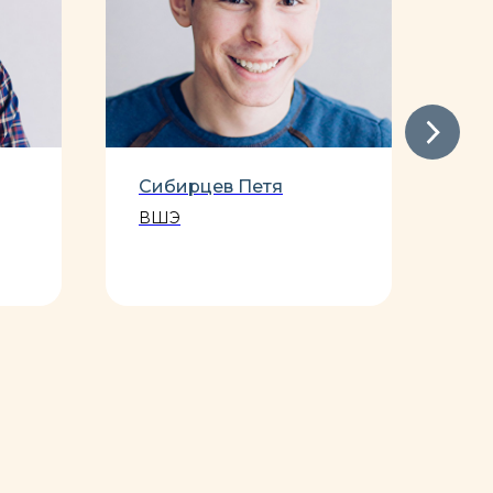
Сибирцев Петя
Ра
ВШЭ
МГ