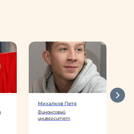
Михалков Петя
Ко
й
Финансовый
В
университет