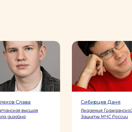
лехов Слава
Сибирцев Даня
итанская высшая
Академия Гражданско
ола дизайна
Защиты МЧС России