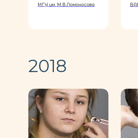
МГУ им. М.В.Ломоносова
ВА
2018