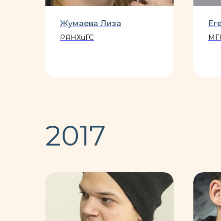
Жумаева Лиза
Ег
т
РАНХиГС
МГ
2017