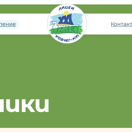
ление
Контак
ники