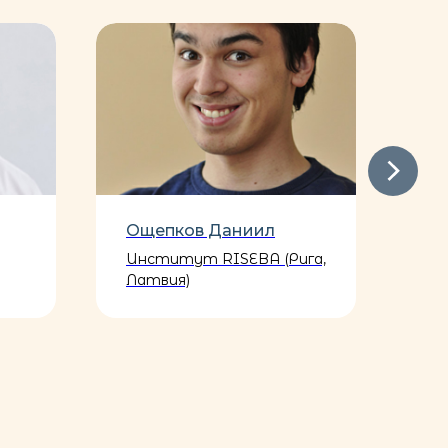
Ощепков Даниил
Си
Институт RISEBA (Рига,
МГ
Латвия)