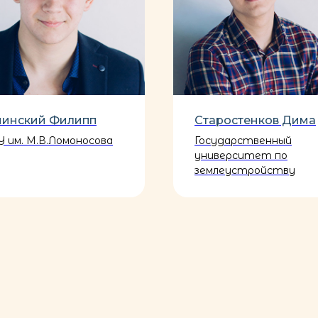
нинский Филипп
Старостенков Дима
 им. М.В.Ломоносова
Государственный
университет по
землеустройству