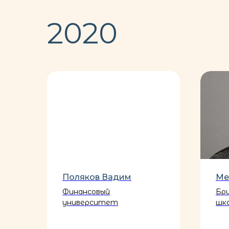
2020
Поляков Вадим
Ме
Финансовый
Бр
университет
шк