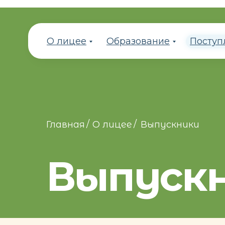
О лицее
Образование
Поступ
/
/
Главная
О лицее
Выпускники
Выпуск