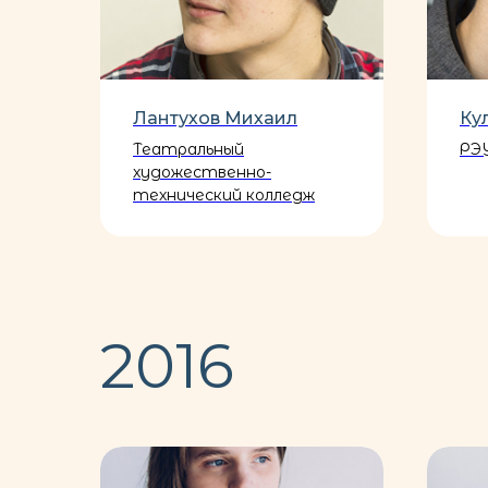
Лантухов Михаил
Ку
Театральный
РЭУ
художественно-
технический колледж
2016