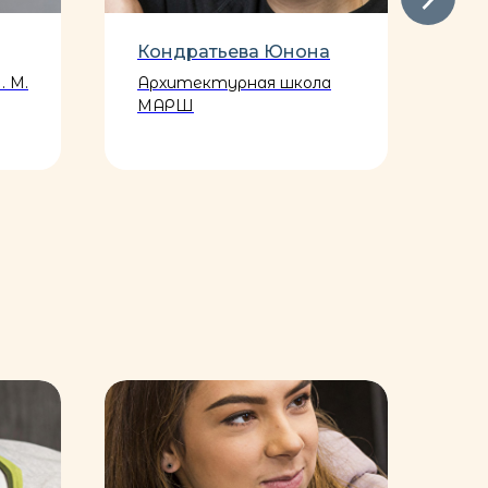
Кондратьева Юнона
Жи
. М.
Архитектурная школа
Фи
МАРШ
ун