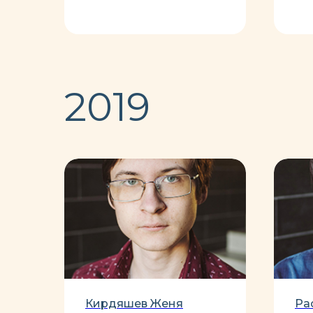
2019
Кирдяшев Женя
Ра