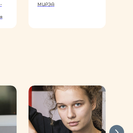
-
МИРЭА
РГ
я