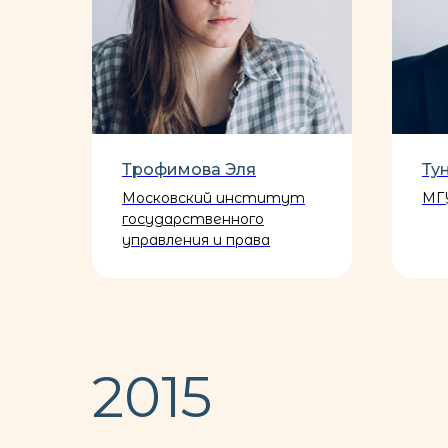
Трофимова Эля
Ту
ия
Московский институт
МГУ
государственного
управления и права
2015