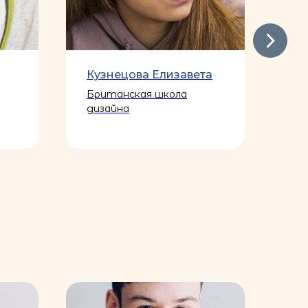
Кузнецова Елизавета
Со
Британская школа
РА
дизайна