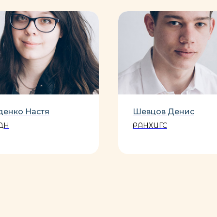
денко Настя
Шевцов Денис
ДН
РАНХИГС