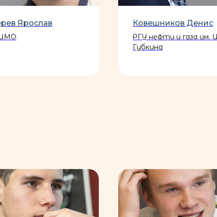
ерев Ярослав
Ковешников Денис
ИМО
РГУ нефти и газа им. И
Губкина